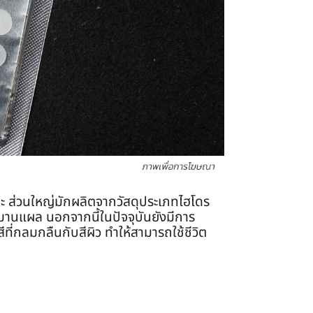
าะ ส่วนใหญ่มักผลิตจากวัสดุประเภทไฮโดร
สมานแผล นอกจากนี้ในปัจจุบันยังมีการ
ี่กลมกลืนกับสีผิว ทำให้สามารถใช้ชีวิต