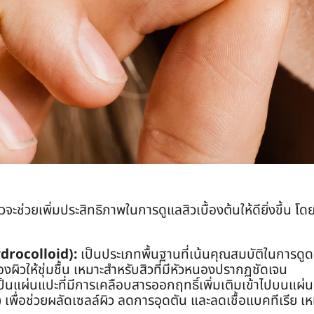
ช่วยเพิ่มประสิทธิภาพในการดูแลสิวเบื้องต้นให้ดียิ่งขึ้น โด
drocolloid):
เป็นประเภทพื้นฐานที่เน้นคุณสมบัติในการด
วให้ชุ่มชื้น เหมาะสำหรับสิวที่มีหัวหนองปรากฏชัดเจน
็นแผ่นแปะที่มีการเคลือบสารออกฤทธิ์เพิ่มเติมเข้าไปบนแผ่น 
พื่อช่วยผลัดเซลล์ผิว ลดการอุดตัน และลดเชื้อแบคทีเรีย เหมาะ