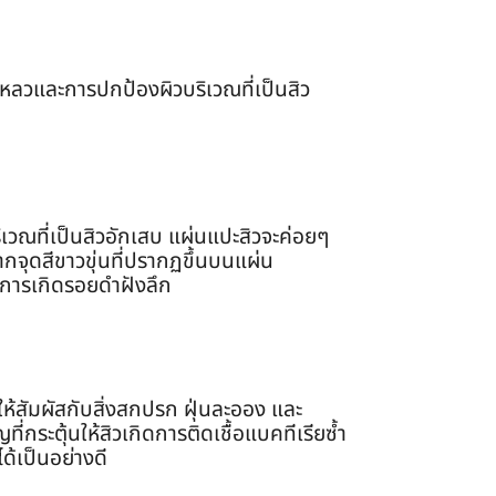
เหลวและการปกป้องผิวบริเวณที่เป็นสิว
วณที่เป็นสิวอักเสบ แผ่นแปะสิวจะค่อยๆ
จากจุดสีขาวขุ่นที่ปรากฏขึ้นบนแผ่น
ต่อการเกิดรอยดำฝังลึก
ห้สัมผัสกับสิ่งสกปรก ฝุ่นละออง และ
่กระตุ้นให้สิวเกิดการติดเชื้อแบคทีเรียซ้ำ
้เป็นอย่างดี