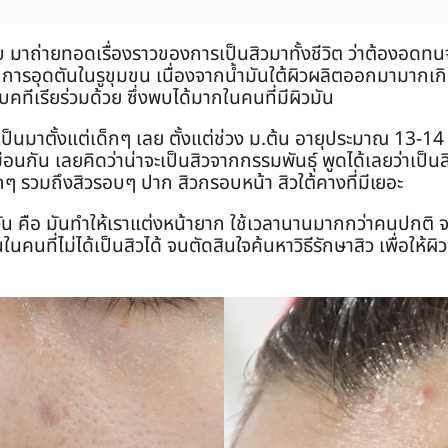
็บ มาถ่ายทอดเรื่องราวของการเป็นสิวมาทั้งชีวิต ว่าต้องอดท
จากการอุดตันในรูขุมขน เนื่องจากน้ำมันใต้ผิวผลิตออกมามาก
บคทีเรียร่วมด้วย ซึ่งพบได้มากในคนที่มีผิวมัน
ป็นมาตั้งแต่เด็กๆ เลย ตั้งแต่ช่วง ม.ต้น อายุประมาณ 13-14 ปี
ือนกัน เลยคิดว่าน่าจะเป็นสิวจากกรรมพันธุ์ พูดได้เลยว่าเป็นส
กๆ รวมถึงสิวรอบๆ ปาก สิวกรอบหน้า สิวใต้คางที่มีเยอะ
วัน คือ มันทำให้เราแต่งหน้ายาก ใช้เวลานานมากกว่าคนปกติ จะ
ในคนที่ไม่ได้เป็นสิวได้ จนตัดสินใจค้นหาวิธีรักษาสิว เพื่อให้ผ