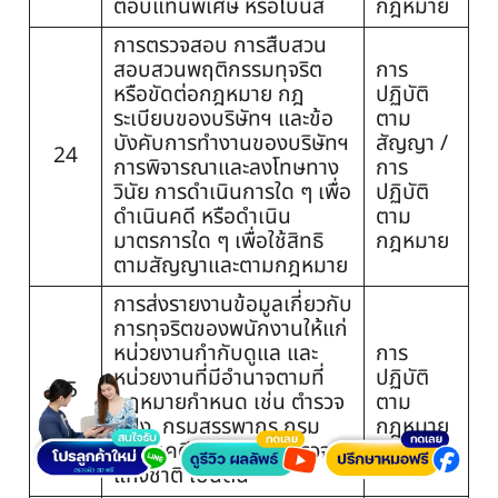
ตอบแทนพิเศษ หรือโบนัส
กฎหมาย
การตรวจสอบ การสืบสวน
สอบสวนพฤติกรรมทุจริต
การ
หรือขัดต่อกฎหมาย กฎ
ปฏิบัติ
ระเบียบของบริษัทฯ และข้อ
ตาม
บังคับการทำงานของบริษัทฯ
สัญญา /
24
การพิจารณาและลงโทษทาง
การ
วินัย การดำเนินการใด ๆ เพื่อ
ปฏิบัติ
ดำเนินคดี หรือดำเนิน
ตาม
มาตรการใด ๆ เพื่อใช้สิทธิ
กฎหมาย
ตามสัญญาและตามกฎหมาย
การส่งรายงานข้อมูลเกี่ยวกับ
การทุจริตของพนักงานให้แก่
หน่วยงานกำกับดูแล และ
การ
หน่วยงานที่มีอำนาจตามที่
ปฏิบัติ
25
กฎหมายกำหนด เช่น ตำรวจ
ตาม
ปปง. กรมสรรพากร กรม
กฎหมาย
บังคับคดี สำนักงานตำรวจ
แห่งชาติ เป็นต้น